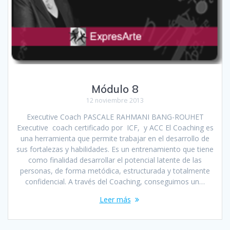
Módulo 8
12 noviembre 2013
Executive Coach PASCALE RAHMANI BANG-ROUHET
Executive coach certificado por ICF, y ACC El Coaching es
una herramienta que permite trabajar en el desarrollo de
sus fortalezas y habilidades. Es un entrenamiento que tiene
como finalidad desarrollar el potencial latente de las
personas, de forma metódica, estructurada y totalmente
confidencial. A través del Coaching, conseguimos un…
Leer más