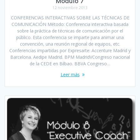
Módulo 7
12 noviembre 2013
CONFERENCIAS INTERACTIVAS SOBRE LAS TÉCNICAS DE
COMUNICACIÓN Método: Conferencia interactiva basada
sobre la práctica de técnicas de comunicación por el
público. Esta conferencia se imparte para animar una
convención, una reunión regional de equipos, etc.
Conferencias impartidas por Expresarte: Accenture Madrid y
Barcelona. Aedipe Madrid. BPM MadridVCongreso nacional
de la CEDE en Bilbao. BBVA Congreso…
Leer más