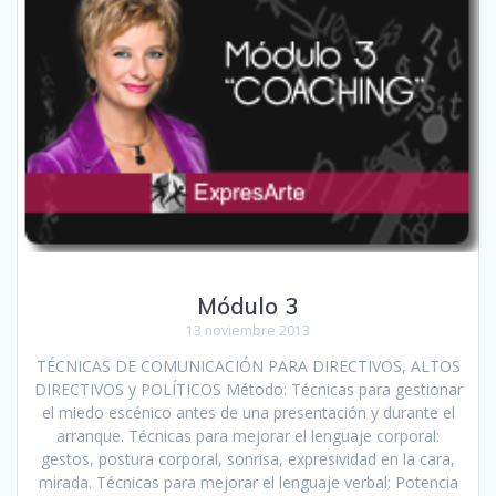
Módulo 3
13 noviembre 2013
TÉCNICAS DE COMUNICACIÓN PARA DIRECTIVOS, ALTOS
DIRECTIVOS y POLÍTICOS Método: Técnicas para gestionar
el miedo escénico antes de una presentación y durante el
arranque. Técnicas para mejorar el lenguaje corporal:
gestos, postura corporal, sonrisa, expresividad en la cara,
mirada. Técnicas para mejorar el lenguaje verbal: Potencia