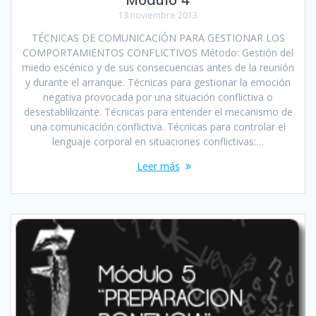
13 noviembre 2013
TÉCNICAS DE COMUNICACIÓN PARA GESTIONAR LOS
COMPORTAMIENTOS CONFLICTIVOS Método: Gestión del
miedo escénico y de sus consecuencias antes de la reunión
y durante el arranque. Técnicas para gestionar la emoción
negativa provocada por una situación conflictiva o
desestablilizante. Técnicas para entender el mecanismo de
una comunicación conflictiva. Técnicas para controlar el
lenguaje corporal en situaciones conflictivas:…
Leer más