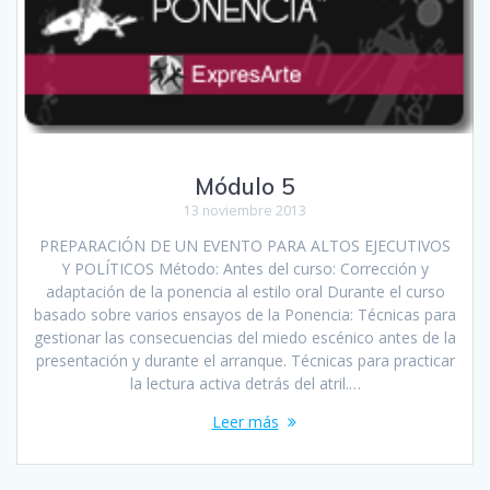
Módulo 5
13 noviembre 2013
PREPARACIÓN DE UN EVENTO PARA ALTOS EJECUTIVOS
Y POLÍTICOS Método: Antes del curso: Corrección y
adaptación de la ponencia al estilo oral Durante el curso
basado sobre varios ensayos de la Ponencia: Técnicas para
gestionar las consecuencias del miedo escénico antes de la
presentación y durante el arranque. Técnicas para practicar
la lectura activa detrás del atril.…
Leer más