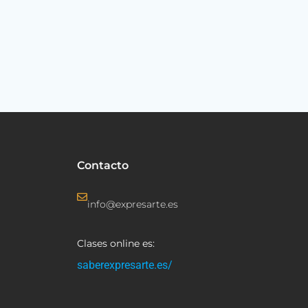
Contacto
info@expresarte.es
Clases online es:
saberexpresarte.es/