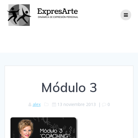
Módulo 3
Módulo 3
alex
13 noviembre 2013
|
0